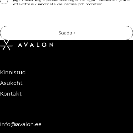
ettevõtte isikuandmete kasutamise põhimõtetest.
Saada
Kinnistud
Asukoht
Kontakt
info@avalon.ee