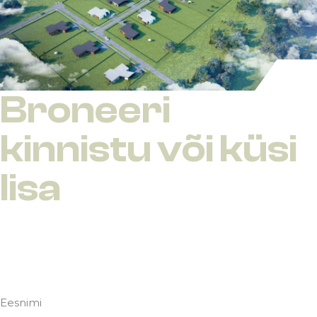
Broneeri
kinnistu või küsi
lisa
Eesnimi