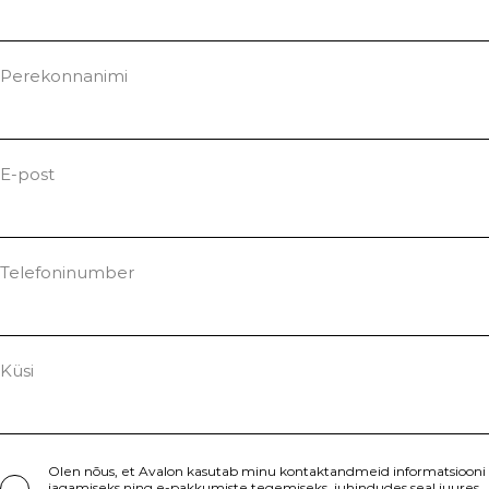
Perekonnanimi
E-post
Telefoninumber
Küsi
Olen nõus, et Avalon kasutab minu kontaktandmeid informatsiooni
jagamiseks ning e-pakkumiste tegemiseks, juhindudes seal juures